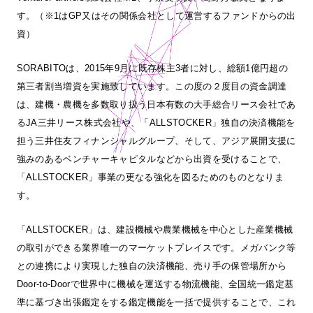
す。（※1はGP又はその関係会社として運営するファンドからの出
資）
SORABITOは、2015年9月に既存株主3者に対し、総額1億円超の
第三者割当増資を実施致しています。この度の２度目の資金調達
は、建機・農機を多数取り扱う日本有数の大手総合リース会社であ
るJA三井リース株式会社や、「ALLSTOCKER」独自の決済機能を
担う三井住友フィナンシャルグループ、そして、アジア展開支援に
強みのあるベンチャーキャピタルなどから出資を受けることで、
「ALLSTOCKER」事業の更なる強化を図るためのものとなりま
す。
「ALLSTOCKER」は、建設機械や農業機械を中心とした産業機械
の取引ができる業界唯一のマーケットプレイスです。メガバンク等
との連携により実現した独自の決済機能、売り手の保管場所から
Door-to-Doorで世界中に機械を運送する物流機能、全国統一鑑定基
準に基づき出張鑑定をする鑑定機能を一括で提供することで、これ